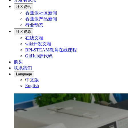
开发者论坛
社区资讯
香蕉派社区新闻
香蕉派产品新闻
行业动态
社区资源
在线文档
wiki开发文档
BPI-STEAM教育在线课程
GitHub源代码
购买
联系我们
Language
中文版
English