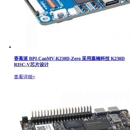
香蕉派 BPI-CanMV-K230D-Zero 采用嘉楠科技 K230D
RISC-V芯片设计
查看详细+