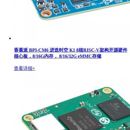
香蕉派 BPI-CM6 进迭时空 K1 8核RISC-V架构开源硬件
核心板，8/16G内存， 8/16/32G eMMC存储
查看详细+