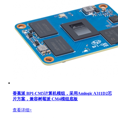
香蕉派 BPI-CM5计算机模组，采用Amlogic A311D2芯
片方案，兼容树莓派 CM4模组底板
查看详细+