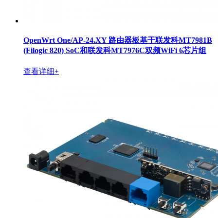
OpenWrt One/AP-24.XY 路由器板基于联发科MT7981B
(Filogic 820) SoC和联发科MT7976C双频WiFi 6芯片组
查看详细+