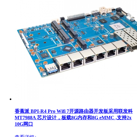
香蕉派 BPI-R4 Pro Wifi 7开源路由器开发板采用联发科
MT7988A 芯片设计，板载8G内存和8G eMMC ,支持2x
10G网口