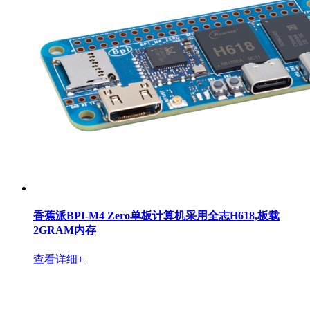
香蕉派BPI-M4 Zero单板计算机采用全志H618,板载
2GRAM内存
查看详细+