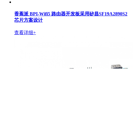
香蕉派 BPI-Wifi5 路由器开发板采用矽昌SF19A2890S2
芯片方案设计
查看详细+