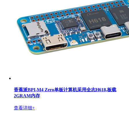
香蕉派BPI-M4 Zero单板计算机采用全志H618,板载
2GRAM内存
查看详细+