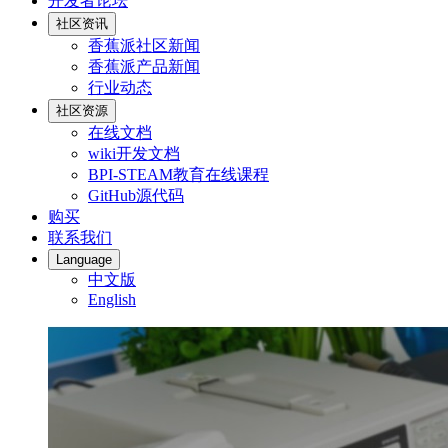
开发者论坛
社区资讯
香蕉派社区新闻
香蕉派产品新闻
行业动态
社区资源
在线文档
wiki开发文档
BPI-STEAM教育在线课程
GitHub源代码
购买
联系我们
Language
中文版
English