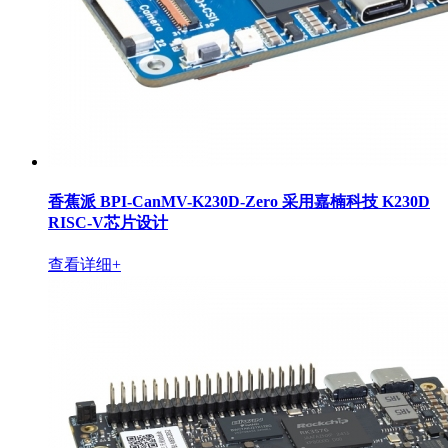
香蕉派 BPI-CanMV-K230D-Zero 采用嘉楠科技 K230D
RISC-V芯片设计
查看详细+