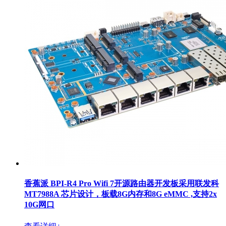
香蕉派 BPI-R4 Pro Wifi 7开源路由器开发板采用联发科
MT7988A 芯片设计，板载8G内存和8G eMMC ,支持2x
10G网口