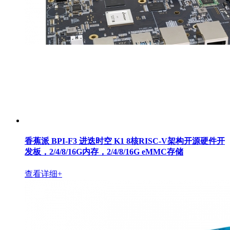
香蕉派 BPI-F3 进迭时空 K1 8核RISC-V架构开源硬件开
发板，2/4/8/16G内存，2/4/8/16G eMMC存储
查看详细+