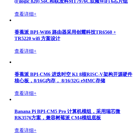
(Filogic 820) SoC和联发科MT7976C双频WiFi 6芯片组
查看详细+
香蕉派 BPI-Wifi6 路由器采用创耀科技TR6560 +
TR5220 wifi 方案设计
查看详细+
香蕉派 BPI-CM6 进迭时空 K1 8核RISC-V架构开源硬件
核心板，8/16G内存， 8/16/32G eMMC存储
查看详细+
Banana Pi BPI-CM5 Pro 计算机模组，采用瑞芯微
RK3576方案，兼容树莓派 CM4模组底板
查看详细+