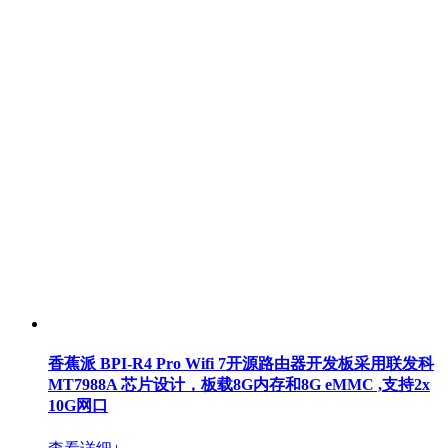
香蕉派 BPI-R4 Pro Wifi 7开源路由器开发板采用联发科
MT7988A 芯片设计，板载8G内存和8G eMMC ,支持2x
10G网口