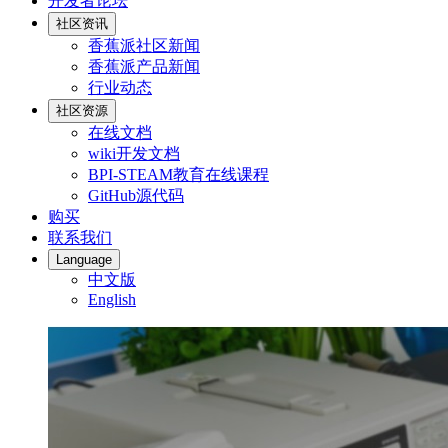
开发者论坛
社区资讯
香蕉派社区新闻
香蕉派产品新闻
行业动态
社区资源
在线文档
wiki开发文档
BPI-STEAM教育在线课程
GitHub源代码
购买
联系我们
Language
中文版
English