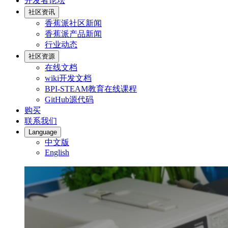
开发者论坛
社区资讯
香蕉派社区新闻
香蕉派产品新闻
行业动态
社区资源
在线文档
wiki开发文档
BPI-STEAM教育在线课程
GitHub源代码
购买
联系我们
Language
中文版
English