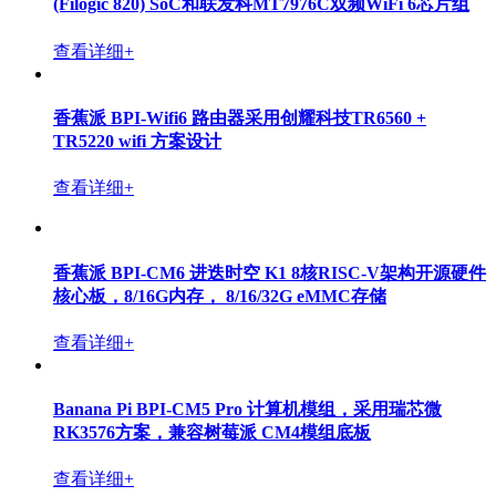
(Filogic 820) SoC和联发科MT7976C双频WiFi 6芯片组
查看详细+
香蕉派 BPI-Wifi6 路由器采用创耀科技TR6560 +
TR5220 wifi 方案设计
查看详细+
香蕉派 BPI-CM6 进迭时空 K1 8核RISC-V架构开源硬件
核心板，8/16G内存， 8/16/32G eMMC存储
查看详细+
Banana Pi BPI-CM5 Pro 计算机模组，采用瑞芯微
RK3576方案，兼容树莓派 CM4模组底板
查看详细+