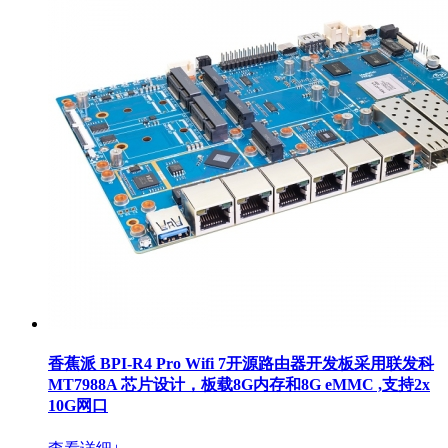
香蕉派 BPI-R4 Pro Wifi 7开源路由器开发板采用联发科
MT7988A 芯片设计，板载8G内存和8G eMMC ,支持2x
10G网口