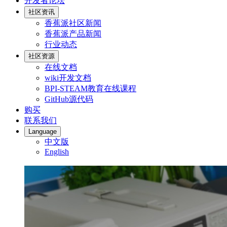
开发者论坛
社区资讯
香蕉派社区新闻
香蕉派产品新闻
行业动态
社区资源
在线文档
wiki开发文档
BPI-STEAM教育在线课程
GitHub源代码
购买
联系我们
Language
中文版
English