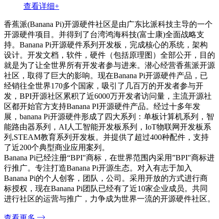
查看详细+
香蕉派(Banana Pi)开源硬件社区是由广东比派科技主导的一个
开源硬件项目。并得到了台湾鸿海科技(富士康)全面战略支
持。Banana Pi开源硬件系列开发板，完成核心的系统，架构
设计。开发文档，软件，硬件（包括原理图）全部公开，目的
就是为了让全世界所有开发者参与进来。潜心经营香蕉派开源
社区，取得了巨大的影响。现在Banana Pi开源硬件产品，已
经销往全世界170多个国家，吸引了几百万的开发者参与开
发，BPI开源社区累积了近6000万开发者访问量，主流开源社
区都开始官方支持Banana PI开源硬件产品。经过十多年发
展，banana Pi开源硬件形成了四大系列：单板计算机系列，智
能路由器系列，AI人工智能开发板系列，IoT物联网开发板系
列,STEAM教育系列开发板。并提供了超过400种配件，支持
了近200个典型商业应用案列。
Banana Pi已经注册“BPI"商标，在世界范围内采用”BPI"商标进
行推广。专注打造Banana Pi开源生态。对入有志于加入
Banana Pi的个人创客，团队，公司。采用开放的方式进行商
标授权，现在Banana Pi团队已经有了近10家企业成员。共同
进行社区的运营与推广，力争成为世界一流的开源硬件社区。
查看更多