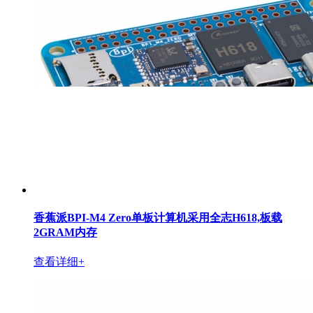
香蕉派BPI-M4 Zero单板计算机采用全志H618,板载
2GRAM内存
查看详细+