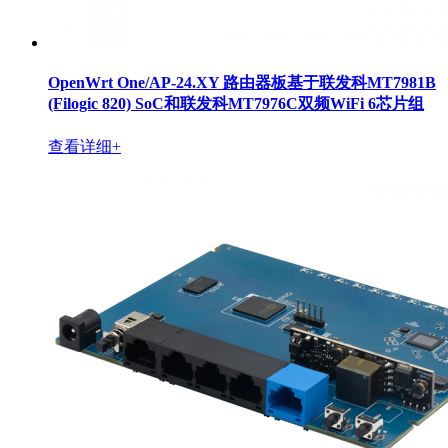
OpenWrt One/AP-24.XY 路由器板基于联发科MT7981B
(Filogic 820) SoC和联发科MT7976C双频WiFi 6芯片组
查看详细+