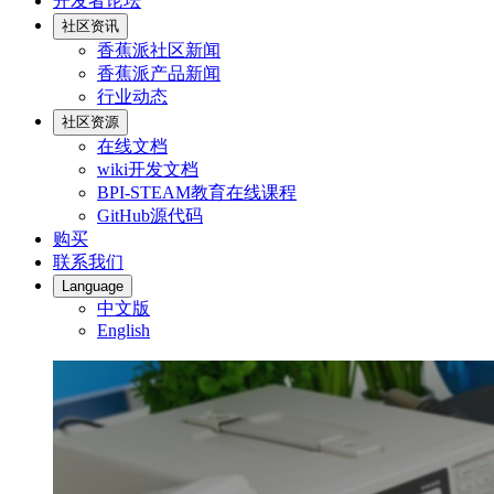
开发者论坛
社区资讯
香蕉派社区新闻
香蕉派产品新闻
行业动态
社区资源
在线文档
wiki开发文档
BPI-STEAM教育在线课程
GitHub源代码
购买
联系我们
Language
中文版
English