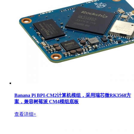
Banana Pi BPI-CM2计算机模组，采用瑞芯微RK3568方
案，兼容树莓派 CM4模组底板
查看详细+