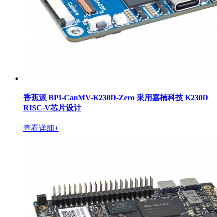
香蕉派 BPI-CanMV-K230D-Zero 采用嘉楠科技 K230D
RISC-V芯片设计
查看详细+