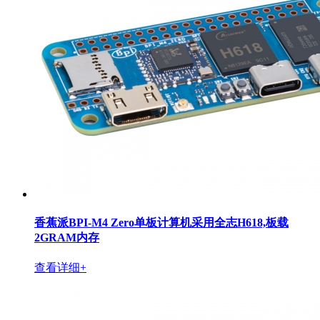
香蕉派BPI-M4 Zero单板计算机采用全志H618,板载
2GRAM内存
查看详细+