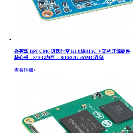
香蕉派 BPI-CM6 进迭时空 K1 8核RISC-V架构开源硬件
核心板，8/16G内存， 8/16/32G eMMC存储
查看详细+