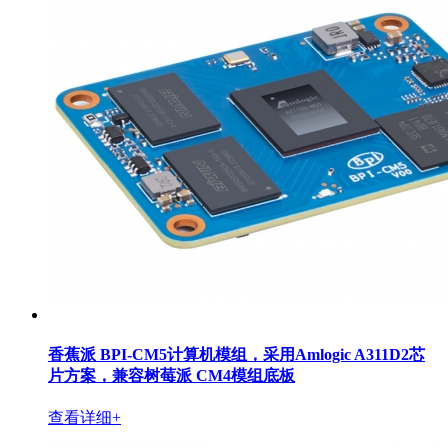
香蕉派 BPI-CM5计算机模组，采用Amlogic A311D2芯
片方案，兼容树莓派 CM4模组底板
查看详细+