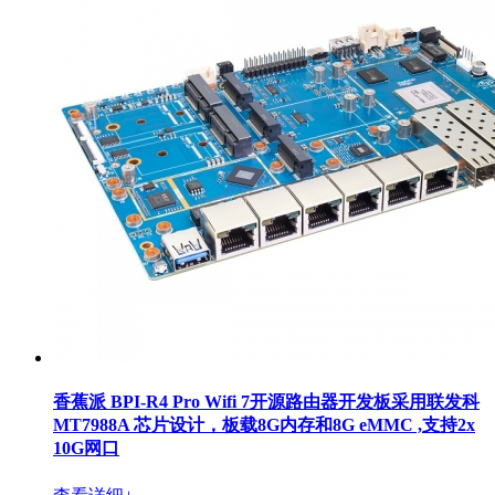
香蕉派 BPI-R4 Pro Wifi 7开源路由器开发板采用联发科
MT7988A 芯片设计，板载8G内存和8G eMMC ,支持2x
10G网口