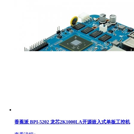
香蕉派 BPI-5202 龙芯2K1000LA开源嵌入式单板工控机