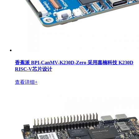
香蕉派 BPI-CanMV-K230D-Zero 采用嘉楠科技 K230D
RISC-V芯片设计
查看详细+