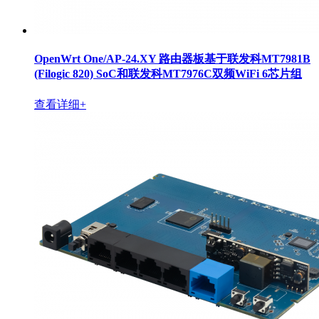
OpenWrt One/AP-24.XY 路由器板基于联发科MT7981B
(Filogic 820) SoC和联发科MT7976C双频WiFi 6芯片组
查看详细+