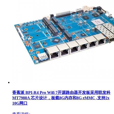
香蕉派 BPI-R4 Pro Wifi 7开源路由器开发板采用联发科
MT7988A 芯片设计，板载8G内存和8G eMMC ,支持2x
10G网口