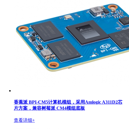
香蕉派 BPI-CM5计算机模组，采用Amlogic A311D2芯
片方案，兼容树莓派 CM4模组底板
查看详细+