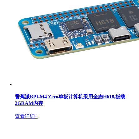
香蕉派BPI-M4 Zero单板计算机采用全志H618,板载
2GRAM内存
查看详细+