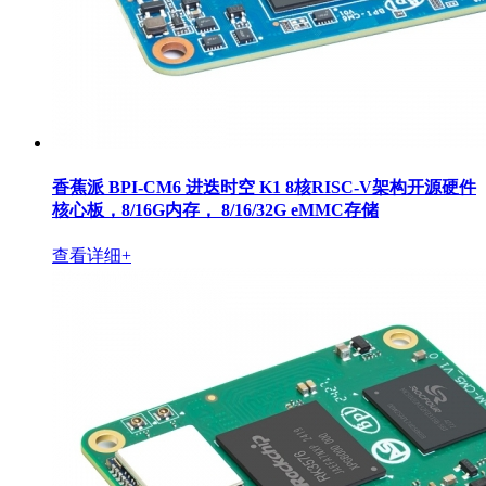
香蕉派 BPI-CM6 进迭时空 K1 8核RISC-V架构开源硬件
核心板，8/16G内存， 8/16/32G eMMC存储
查看详细+