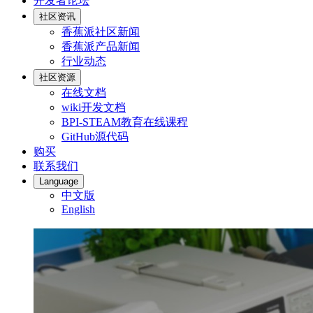
开发者论坛
社区资讯
香蕉派社区新闻
香蕉派产品新闻
行业动态
社区资源
在线文档
wiki开发文档
BPI-STEAM教育在线课程
GitHub源代码
购买
联系我们
Language
中文版
English