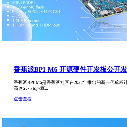
香蕉派BPI-M6 开源硬件开发板公开
香蕉派BPI-M6是香蕉派社区在2022年推出的新一代单板计算机，它采用深蕾
高达6 .75 tops算...
点击查看