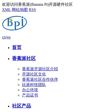
欢迎访问香蕉派(Banana Pi)开源硬件社区
XML
网站地图
RSS
cn
/
en
首页
香蕉派社区
香蕉派开源社区介绍
开源社区文化
香蕉派社区合作伙伴
比派科技团队
办公环境
产品证书
社区产品