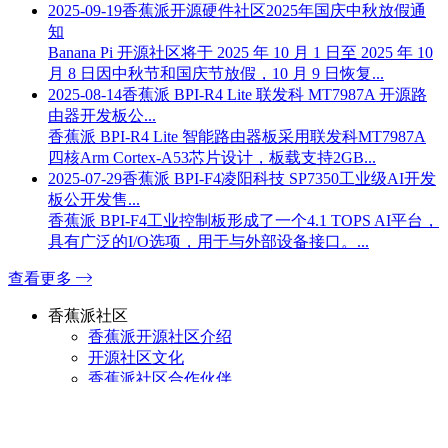
2025-09-19
香蕉派开源硬件社区2025年国庆中秋放假通
知
Banana Pi 开源社区将于 2025 年 10 月 1 日至 2025 年 10
月 8 日因中秋节和国庆节放假，10 月 9 日恢复...
2025-08-14
香蕉派 BPI-R4 Lite 联发科 MT7987A 开源路
由器开发板公...
香蕉派 BPI-R4 Lite 智能路由器板采用联发科MT7987A
四核Arm Cortex-A53芯片设计，板载支持2GB...
2025-07-29
香蕉派 BPI-F4凌阳科技 SP7350工业级AI开发
板公开发售...
香蕉派 BPI-F4工业控制板形成了一个4.1 TOPS AI平台，
具有广泛的I/O选项，用于与外部设备接口。...
查看更多
香蕉派社区
香蕉派开源社区介绍
开源社区文化
香蕉派社区合作伙伴
比派科技团队
办公环境
产品证书