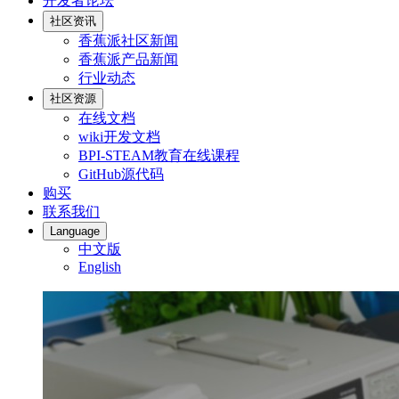
开发者论坛
社区资讯
香蕉派社区新闻
香蕉派产品新闻
行业动态
社区资源
在线文档
wiki开发文档
BPI-STEAM教育在线课程
GitHub源代码
购买
联系我们
Language
中文版
English