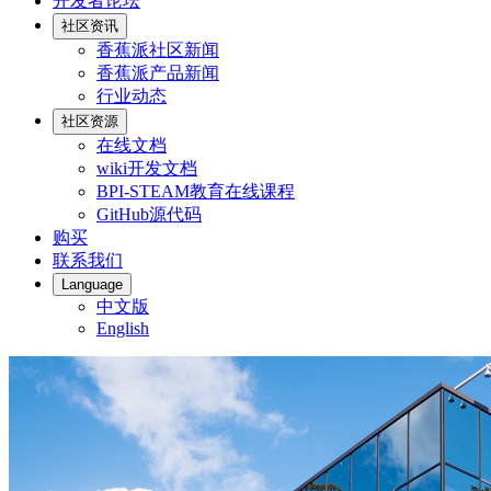
开发者论坛
社区资讯
香蕉派社区新闻
香蕉派产品新闻
行业动态
社区资源
在线文档
wiki开发文档
BPI-STEAM教育在线课程
GitHub源代码
购买
联系我们
Language
中文版
English