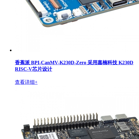
香蕉派 BPI-CanMV-K230D-Zero 采用嘉楠科技 K230D
RISC-V芯片设计
查看详细+