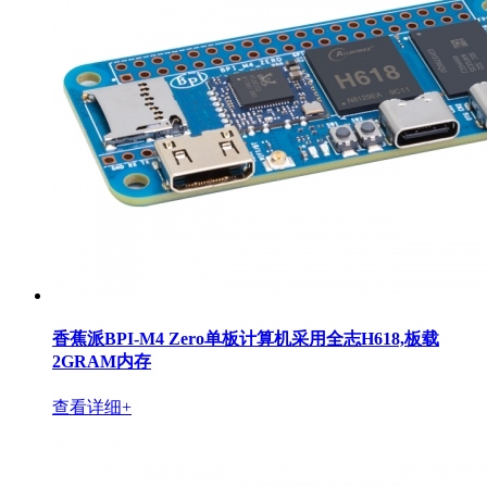
香蕉派BPI-M4 Zero单板计算机采用全志H618,板载
2GRAM内存
查看详细+