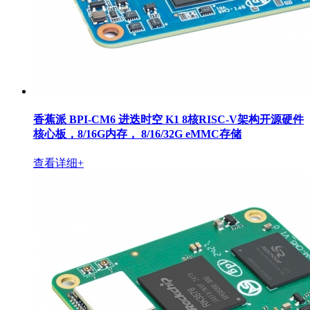
香蕉派 BPI-CM6 进迭时空 K1 8核RISC-V架构开源硬件
核心板，8/16G内存， 8/16/32G eMMC存储
查看详细+