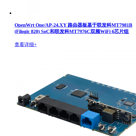
OpenWrt One/AP-24.XY 路由器板基于联发科MT7981B
(Filogic 820) SoC和联发科MT7976C双频WiFi 6芯片组
查看详细+