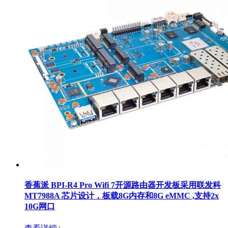
香蕉派 BPI-R4 Pro Wifi 7开源路由器开发板采用联发科
MT7988A 芯片设计，板载8G内存和8G eMMC ,支持2x
10G网口