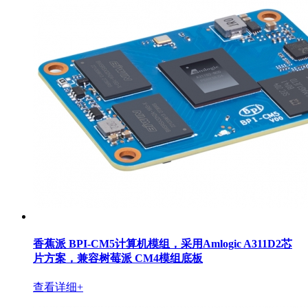
香蕉派 BPI-CM5计算机模组，采用Amlogic A311D2芯
片方案，兼容树莓派 CM4模组底板
查看详细+