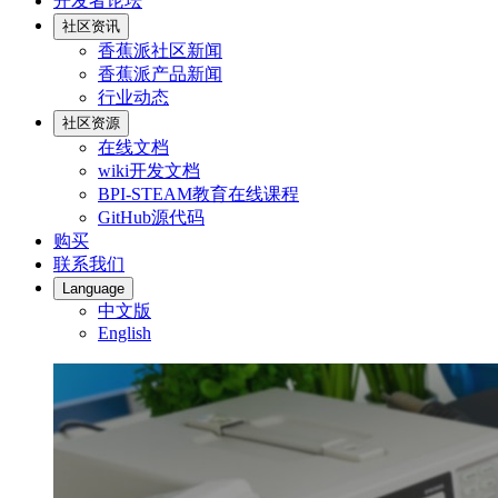
开发者论坛
社区资讯
香蕉派社区新闻
香蕉派产品新闻
行业动态
社区资源
在线文档
wiki开发文档
BPI-STEAM教育在线课程
GitHub源代码
购买
联系我们
Language
中文版
English