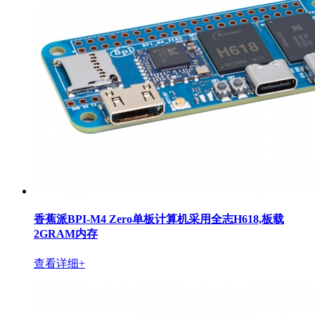
香蕉派BPI-M4 Zero单板计算机采用全志H618,板载
2GRAM内存
查看详细+