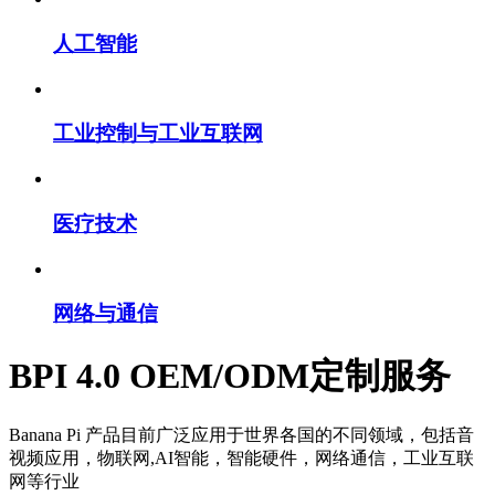
列,STEAM教育系列开发板。并提供了超过400种配件，支持
了近200个典型商业应用案列。
Banana Pi已经注册“BPI"商标，在世界范围内采用”BPI"商标进
行推广。专注打造Banana Pi开源生态。对入有志于加入
Banana Pi的个人创客，团队，公司。采用开放的方式进行商
标授权，现在Banana Pi团队已经有了近10家企业成员。共同
进行社区的运营与推广，力争成为世界一流的开源硬件社区。
查看更多
整体解决方案
物联网
人工智能