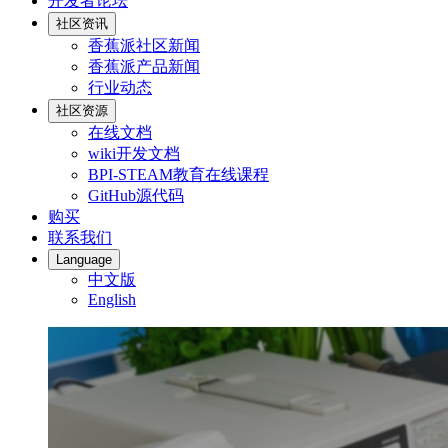
开发者论坛
社区资讯
香蕉派社区新闻
香蕉派产品新闻
行业动态
社区资源
在线文档
wiki开发文档
BPI-STEAM教育在线课程
GitHub源代码
购买
联系我们
Language
中文版
English