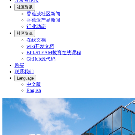
开发者论坛
社区资讯
香蕉派社区新闻
香蕉派产品新闻
行业动态
社区资源
在线文档
wiki开发文档
BPI-STEAM教育在线课程
GitHub源代码
购买
联系我们
Language
中文版
English