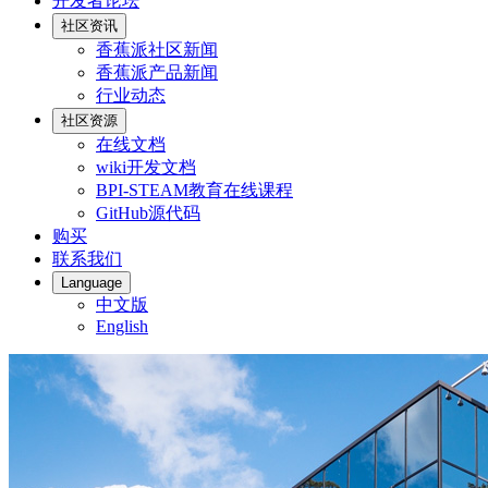
开发者论坛
社区资讯
香蕉派社区新闻
香蕉派产品新闻
行业动态
社区资源
在线文档
wiki开发文档
BPI-STEAM教育在线课程
GitHub源代码
购买
联系我们
Language
中文版
English