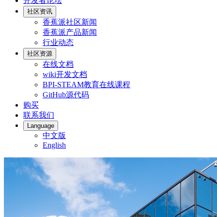
开发者论坛
社区资讯
香蕉派社区新闻
香蕉派产品新闻
行业动态
社区资源
在线文档
wiki开发文档
BPI-STEAM教育在线课程
GitHub源代码
购买
联系我们
Language
中文版
English