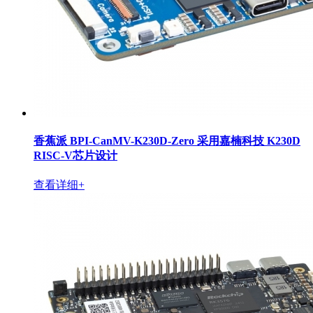
香蕉派 BPI-CanMV-K230D-Zero 采用嘉楠科技 K230D
RISC-V芯片设计
查看详细+