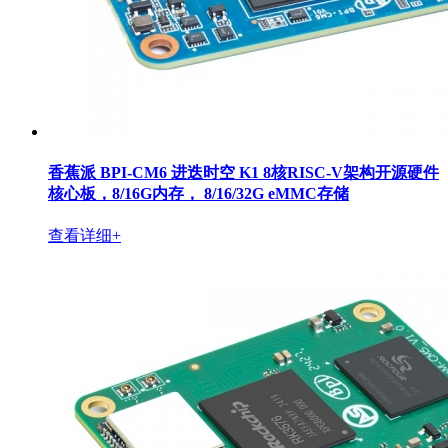
香蕉派 BPI-CM6 进迭时空 K1 8核RISC-V架构开源硬件
核心板，8/16G内存， 8/16/32G eMMC存储
查看详细+