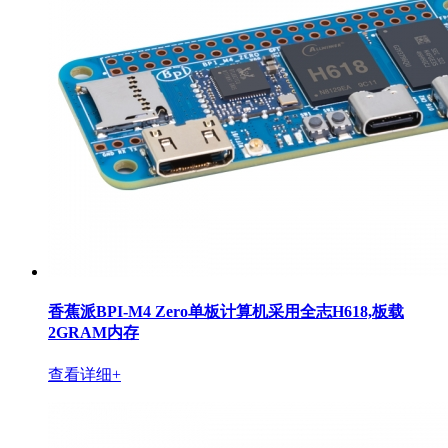
香蕉派BPI-M4 Zero单板计算机采用全志H618,板载
2GRAM内存
查看详细+