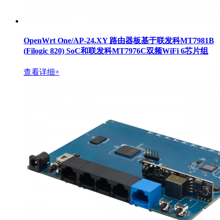
OpenWrt One/AP-24.XY 路由器板基于联发科MT7981B
(Filogic 820) SoC和联发科MT7976C双频WiFi 6芯片组
查看详细+