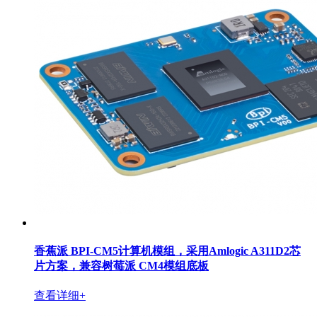
香蕉派 BPI-CM5计算机模组，采用Amlogic A311D2芯
片方案，兼容树莓派 CM4模组底板
查看详细+