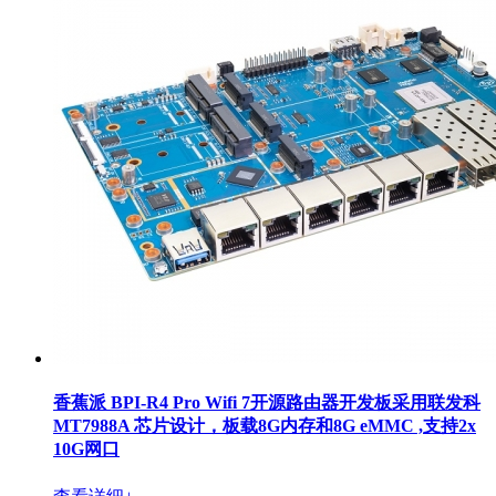
香蕉派 BPI-R4 Pro Wifi 7开源路由器开发板采用联发科
MT7988A 芯片设计，板载8G内存和8G eMMC ,支持2x
10G网口