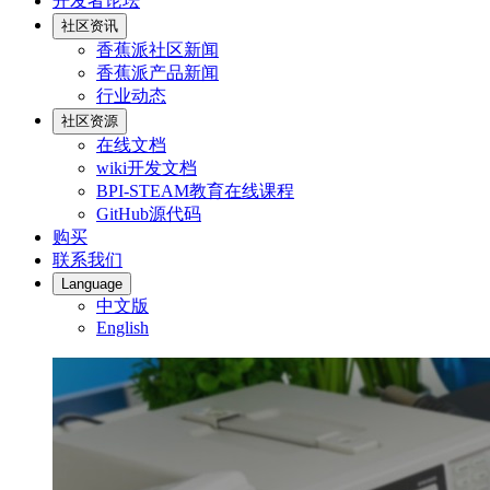
开发者论坛
社区资讯
香蕉派社区新闻
香蕉派产品新闻
行业动态
社区资源
在线文档
wiki开发文档
BPI-STEAM教育在线课程
GitHub源代码
购买
联系我们
Language
中文版
English