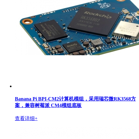
Banana Pi BPI-CM2计算机模组，采用瑞芯微RK3568方
案，兼容树莓派 CM4模组底板
查看详细+