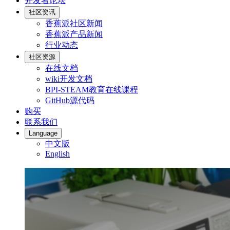
开发者论坛
社区资讯
香蕉派社区新闻
香蕉派产品新闻
行业动态
社区资源
在线文档
wiki开发文档
BPI-STEAM教育在线课程
GitHub源代码
购买
联系我们
Language
中文版
English