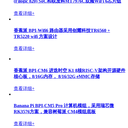
(Filogic 820) SoC和联发科MT7976C双频WiFi 6芯片组
查看详细+
香蕉派 BPI-Wifi6 路由器采用创耀科技TR6560 +
TR5220 wifi 方案设计
查看详细+
香蕉派 BPI-CM6 进迭时空 K1 8核RISC-V架构开源硬件
核心板，8/16G内存， 8/16/32G eMMC存储
查看详细+
Banana Pi BPI-CM5 Pro 计算机模组，采用瑞芯微
RK3576方案，兼容树莓派 CM4模组底板
查看详细+