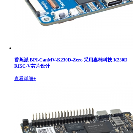
香蕉派 BPI-CanMV-K230D-Zero 采用嘉楠科技 K230D
RISC-V芯片设计
查看详细+