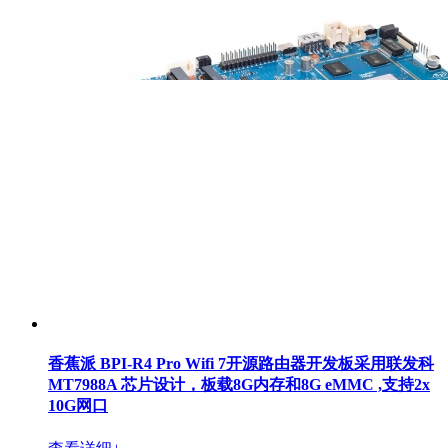
香蕉派 BPI-R4 Pro Wifi 7开源路由器开发板采用联发科
MT7988A 芯片设计，板载8G内存和8G eMMC ,支持2x
10G网口