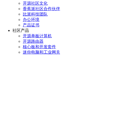
开源社区文化
香蕉派社区合作伙伴
比派科技团队
办公环境
产品证书
社区产品
开源单板计算机
开源路由器
核心板和开发套件
迷你电脑和工业网关
STEAM教育产品
OEM/ODM定制产品
社区资讯
香蕉派社区新闻
香蕉派产品新闻
行业动态
联系我们
姓名: Banana Pi Team
邮箱: sales@banana-pi.com / support@banana-pi.com
电话： 0755-26475332
总部： 广东省东莞市松山湖高新技术产业园融易