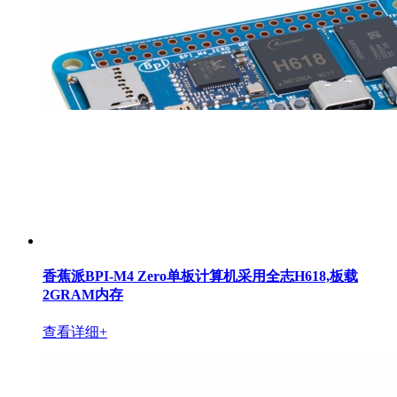
香蕉派BPI-M4 Zero单板计算机采用全志H618,板载
2GRAM内存
查看详细+