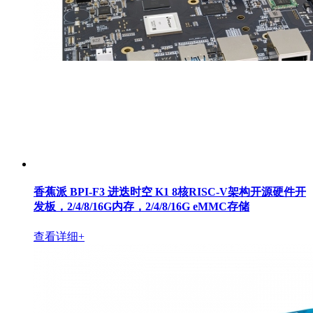
香蕉派 BPI-F3 进迭时空 K1 8核RISC-V架构开源硬件开
发板，2/4/8/16G内存，2/4/8/16G eMMC存储
查看详细+